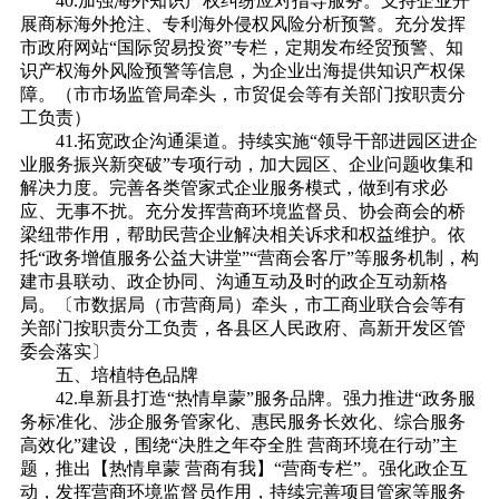
40.加强海外知识产权纠纷应对指导服务。支持企业开
展商标海外抢注、专利海外侵权风险分析预警。充分发挥
市政府网站“国际贸易投资”专栏，定期发布经贸预警、知
识产权海外风险预警等信息，为企业出海提供知识产权保
障。（市市场监管局牵头，市贸促会等有关部门按职责分
工负责）
41.拓宽政企沟通渠道。持续实施“领导干部进园区进企
业服务振兴新突破”专项行动，加大园区、企业问题收集和
解决力度。完善各类管家式企业服务模式，做到有求必
应、无事不扰。充分发挥营商环境监督员、协会商会的桥
梁纽带作用，帮助民营企业解决相关诉求和权益维护。依
托“政务增值服务公益大讲堂”“营商会客厅”等服务机制，构
建市县联动、政企协同、沟通互动及时的政企互动新格
局。〔市数据局（市营商局）牵头，市工商业联合会等有
关部门按职责分工负责，各县区人民政府、高新开发区管
委会落实〕
五、培植特色品牌
42.阜新县打造“热情阜蒙”服务品牌。强力推进“政务服
务标准化、涉企服务管家化、惠民服务长效化、综合服务
高效化”建设，围绕“决胜之年夺全胜 营商环境在行动”主
题，推出【热情阜蒙 营商有我】“营商专栏”。强化政企互
动，发挥营商环境监督员作用，持续完善项目管家等服务