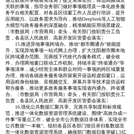
通过数据共享核验实现免于提交实体证照，筛选高频场景
关联的事项，指导业务部门做好事项梳理及一体化政务服
务平台相关配置。对各县区综窗工作人员进行培训，提升
应用能力。以政务需求为导向，推动DeepSeek等人工智能
大模型与政务服务的深度融合，精准赋能应用场景建设。
〔市数据局（市营商局）牵头，有关部门按职责分工负
责，各县区人民政府、高新开发区管委会落实〕
15.推进异地事项跨域办。推动“都市圈通办”效能提
升，实现异地事项一站式网上办理，扩大沈阳都市圈本地
区跨域通办范围。完善线下代收代办服务模式，健全收
件、办理两地窗口联动工作机制。持续丰富“跨省通办”等
事项清单，减少经营主体和群众对同一事项的跨区域重复
办理。推动各级政务服务场所探索开设远程虚拟窗口，运
用远程身份核验、音视频交互、屏幕共享等技术提供远程
帮办服务，推动更多政务服务事项实现省内通办、跨省通
办。〔市数据局（市营商局）牵头，有关部门按职责分工
负责，各县区人民政府、高新开发区管委会落实〕
16.强化公共数据汇聚共享。完善共享制度和标准规
范，推进一体化数据资源管理系统建设。围绕“高效办成一
件事”等重点工作，健全全市公共数据目录体系，实现全市
公共数据“一本账”。组织各县区各部门按目录归集数据至
市一体化数据资源管理系统，确保部门数据归集突破1.5亿