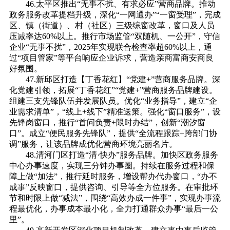
46.太平区推出“无事不扰、有求必应”营商品牌。推动
政务服务改革提档升级，深化“一网通办”“一窗受理”，完成
区、镇（街道）、村（社区）三级综窗改革，窗口及人员
压减率达60%以上。推行市场监管“双随机、一公开”，守信
企业“无事不扰”，2025年实现联合检查率超60%以上，通
过“项目管家”等平台响应企业诉求，营造亲商富商安商良
好氛围。
47.新邱区打造【丁香花红】“党建+”营商服务品牌。深
化党建引领，拓展“丁香花红”“党建+”营商服务品牌建设。
组建三支先锋队伍并发展队员。优化“业务指导”，建立“企
业需求清单”，“线上+线下”精准送策。强化“窗口服务”，设
先锋岗窗口，推行“首问负责+限时办结”，创新“潮汐窗
口”。成立“便民服务先锋队”，提供“全流程跟踪+跨部门协
调”服务，让该品牌成优化营商环境亮丽名片。
48.清河门区打造“清·快办”服务品牌。加快区政务服务
中心办事速度，实现三分钟办事圈。持续在服务过程和保
障上做“加法”，推行延时服务，增设帮办代办窗口，“办不
成事”反映窗口，提供咨询、引导等全方位服务。在审批环
节和时限上做“减法”，围绕“高效办成一件事”，实现办事流
程最优化，办事成本最小化，全力打通群众办事“最后一公
里”。