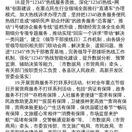
18.提升“12345”热线服务质效。深化“12345热线+网
格”创新建设，在重点民生行业领域全面推行“直通车”办理
模式。加大热线诉求办理力度，坚持把12345政务服务便民
热线打造成“倾听民声 助企纾困”的政务服务“总客服”。推
动“1号键涉企服务专线”提档升级，围绕经营主体全生命周
期细分专项专题服务，推动实现“回应一个诉求”带动“解决
一类问题”。建立《领导干部接线日》工作机制，由各级分
管领导组织相关部门联动会商，解决复杂、遗留问题。推
进“12345”作为干部教育基地，完善领导干部接听热线工作
机制。强化“12345”热线智能化建设，提升数据分析、预警
监测、辅助决策等能力。〔市数据局（市营商局）牵头，
有关部门按职责分工负责，各县区人民政府、高新开发区
管委会落实〕
19.开展营商服务不打烊系列活动。针对全年重点节假
日开展营商服务不打烊系列活动，包括“房证有保障，政务
服务不打烊”“存档有保障，人社服务更便捷”“需求有保障，
民政救助更及时”“疫苗有保障，卫健接种更高效”“查询有保
障，营商体验更贴心”“生活有保障，保供温暖过春节”“畅玩
有保障，文旅暖心常相伴”“消费有保障，市场监督来护
航”“疏堵有保障，交警畅通迎新春”等。〔市数据局（市营
商局）牵头，市委宣传部、市文旅广电局、市民政局、市