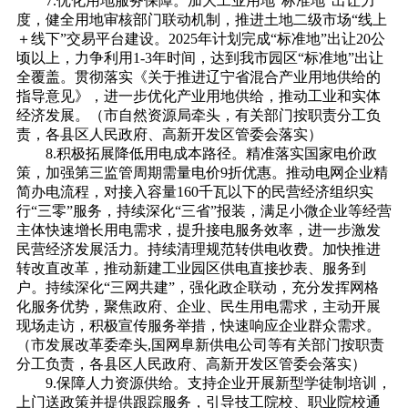
7.优化用地服务保障。加大工业用地“标准地”出让力
度，健全用地审核部门联动机制，推进土地二级市场“线上
＋线下”交易平台建设。2025年计划完成“标准地”出让20公
顷以上，力争利用1-3年时间，达到我市园区“标准地”出让
全覆盖。贯彻落实《关于推进辽宁省混合产业用地供给的
指导意见》，进一步优化产业用地供给，推动工业和实体
经济发展。（市自然资源局牵头，有关部门按职责分工负
责，各县区人民政府、高新开发区管委会落实）
8.积极拓展降低用电成本路径。精准落实国家电价政
策，加强第三监管周期需量电价9折优惠。推动电网企业精
简办电流程，对接入容量160千瓦以下的民营经济组织实
行“三零”服务，持续深化“三省”报装，满足小微企业等经营
主体快速增长用电需求，提升接电服务效率，进一步激发
民营经济发展活力。持续清理规范转供电收费。加快推进
转改直改革，推动新建工业园区供电直接抄表、服务到
户。持续深化“三网共建”，强化政企联动，充分发挥网格
化服务优势，聚焦政府、企业、民生用电需求，主动开展
现场走访，积极宣传服务举措，快速响应企业群众需求。
（市发展改革委牵头,国网阜新供电公司等有关部门按职责
分工负责，各县区人民政府、高新开发区管委会落实）
9.保障人力资源供给。支持企业开展新型学徒制培训，
上门送政策并提供跟踪服务，引导技工院校、职业院校通