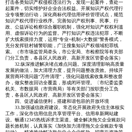
打击各类知识产权侵权违法行为，发现一起案件，查处一
起案件，切实维护好企业合法权益。开展知识产权代理行
业专项整治行动，深化商标代理信用评价管理试点，规范
知识产权代理行业秩序。完善知识产权刑事、民事、行
政、公益诉讼检察综合履职机制，强化对知识产权权利滥
用、虚假诉讼行为的监督。严打知识产权违法犯罪，不断
扩大线索摸排力度，运用“专业+机制+大数据”警务模式，
充分发挥驻村辅警职能，广泛搜集知识产权领域犯罪线
索。（市市场监管局牵头，市公安局、市检察院等有关部
门分工负责，各县区人民政府、高新开发区管委会落实）
32.纵深推进解决堵点难点问题。深度清理影响高质量
发展的做法，加大清理力度，提升问题整改质效。持续开
展营商环境问题“万件清理”，强化问题线索收集和整改督
办，做实整改回访全覆盖，形成闭环管理。〔市纪委监委
机关、市数据局（市营商局）等有关部门按职责分工负
责，各县区人民政府、高新开发区管委会落实〕
四、促进诚信便利，搭建和谐包容的开放环境
33.加强诚信政府建设。常态化开展政府失信主体核实
工作，深化市信用信息共享管理平台、信用阜新网站建
设。畅通12345热线诉求主渠道。健全解决拖欠企业账款问
题长效机制，认真落实《加快加力清理拖欠企业账款专项