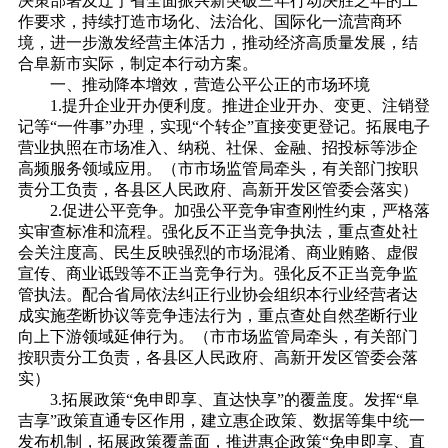
决策部署及辽宁省全面振兴新突破三年行动决胜之年的工
作要求，持续打造市场化、法治化、国际化一流营商环
境，进一步激发经营主体活力，推动经济高质量发展，结
合阜新市实际，制定本行动方案。
一、推动降本增效，营造公平公正的市场环境
1.提升企业开办便利度。推进企业开办、变更、注销登
记等“一件事”办理，实现“个转企”直接变更登记。拓展电子
营业执照在市场准入、纳税、社保、金融、招投标等涉企
高频服务领域应用。（市市场监管局牵头，有关部门按职
责分工负责，各县区人民政府、高新开发区管委会落实）
2.促进公平竞争。加强公平竞争审查刚性约束，严格落
实审查标准和流程。强化反不正当竞争执法，重点查处社
会关注度高、民生反映强烈的市场混淆、商业贿赂、虚假
宣传、商业诋毁等不正当竞争行为。强化反不正当竞争监
管执法。配合省局依法纠正行业协会组织本行业经营者达
成实施垄断协议等竞争违法行为，重点查处自然垄断行业
向上下游领域延伸行为。（市市场监管局牵头，有关部门
按职责分工负责，各县区人民政府、高新开发区管委会落
实）
3.拓展政策“免申即享、直达快享”的覆盖度。发挥“阜
吉享”政策直通专区作用，建立惠企政策、数据等集中统一
发布机制，拓展政策覆盖面，推进惠企政策“免申即享、直