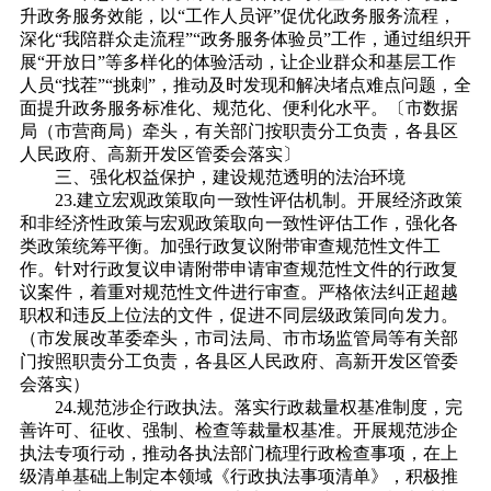
升政务服务效能，以“工作人员评”促优化政务服务流程，
深化“我陪群众走流程”“政务服务体验员”工作，通过组织开
展“开放日”等多样化的体验活动，让企业群众和基层工作
人员“找茬”“挑刺”，推动及时发现和解决堵点难点问题，全
面提升政务服务标准化、规范化、便利化水平。〔市数据
局（市营商局）牵头，有关部门按职责分工负责，各县区
人民政府、高新开发区管委会落实〕
三、强化权益保护，建设规范透明的法治环境
23.建立宏观政策取向一致性评估机制。开展经济政策
和非经济性政策与宏观政策取向一致性评估工作，强化各
类政策统筹平衡。加强行政复议附带审查规范性文件工
作。针对行政复议申请附带申请审查规范性文件的行政复
议案件，着重对规范性文件进行审查。严格依法纠正超越
职权和违反上位法的文件，促进不同层级政策同向发力。
（市发展改革委牵头，市司法局、市市场监管局等有关部
门按照职责分工负责，各县区人民政府、高新开发区管委
会落实）
24.规范涉企行政执法。落实行政裁量权基准制度，完
善许可、征收、强制、检查等裁量权基准。开展规范涉企
执法专项行动，推动各执法部门梳理行政检查事项，在上
级清单基础上制定本领域《行政执法事项清单》，积极推