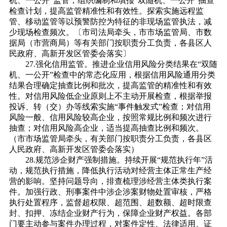
机、一公开”监管，组织编制和填报“双随机、一公开”抽查
检查计划，提高监管精准性和有效性。探索实施远程监
管、移动监管等以预警防控为特征的非现场监管执法，减
少现场检查频次。〔市司法局牵头，市市场监管局、市数
据局（市营商局）等有关部门按职责分工负责，各县区人
民政府、高新开发区管委会落实〕
27.强化信用监管。推进企业信用风险分类结果在“双随
机、一公开”检查中的常态化应用，根据信用风险通用分类
结果合理确定抽查比例和批次，提高监管的精准性和有效
性。对信用风险低企业原则上不主动开展检查，根据举报
投诉、转（交）办等线索实施“事件触发式”检查；对信用
风险一般、信用风险较高企业，按照常规比例和频次进行
抽查；对信用风险高企业，适当提高抽查比例和频次。
（市市场监管局牵头，有关部门按职责分工负责，各县区
人民政府、高新开发区管委会落实）
28.规范涉企财产强制措施。持续开展“规范执行年”活
动，规范执行措施，降低执行活动对经营主体正常生产经
营的影响。坚持问题导向，排查梳理涉经营主体类执行案
件。加强行政、刑事案件中涉企涉案财物处置审核，严格
执行处置程序，监督超权限、超范围、超数额、超时限查
封、扣押、冻结企业财产行为，保障企业财产权益。各部
门要主动参与案件办理过程，对案件定性、法律适用、证