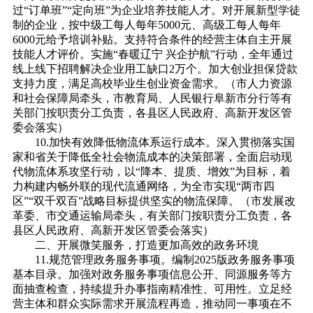
过“订单班”“定向班”为企业培养技能人才。对开展新型学徒
制的企业，按中级工每人每年5000元、高级工每人每年
6000元给予培训补贴。支持符合条件的经营主体自主开展
技能人才评价。实施“春暖辽宁 兴企护航”行动，全年通过
线上线下招聘解决企业用工缺口2万个。加大创业担保贷款
支持力度，满足高校毕业生创业资金需求。（市人力资源
和社会保障局牵头，市教育局、人民银行阜新市分行等有
关部门按职责分工负责，各县区人民政府、高新开发区管
委会落实）
10.加快有效降低物流体系运行成本。深入贯彻落实国
家和省关于降低全社会物流成本的决策部署，全面启动现
代物流体系攻坚行动，以“降本、提质、增效”为目标，着
力构建内畅外联的现代流通网络，为全市实现“两市四
区”“双千双百”战略目标提供坚实的物流保障。（市发展改
革委、市交通运输局牵头，有关部门按职责分工负责，各
县区人民政府、高新开发区管委会落实）
二、开展微笑服务，打造更加高效的政务环境
11.规范管理政务服务事项。编制2025版政务服务事项
基本目录。加强对政务服务事项信息公开、同源服务等方
面抽查检查，持续提升办事指南精准性、可用性。立足经
营主体和群众实际需求开展流程再造，推动同一事项在不