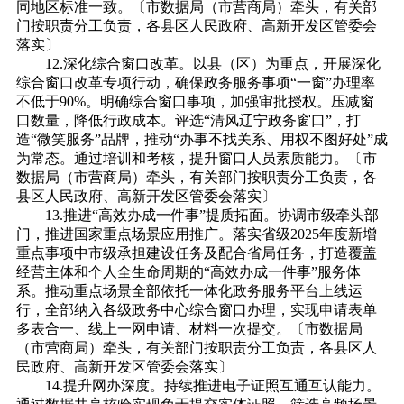
同地区标准一致。〔市数据局（市营商局）牵头，有关部
门按职责分工负责，各县区人民政府、高新开发区管委会
落实〕
12.深化综合窗口改革。以县（区）为重点，开展深化
综合窗口改革专项行动，确保政务服务事项“一窗”办理率
不低于90%。明确综合窗口事项，加强审批授权。压减窗
口数量，降低行政成本。评选“清风辽宁政务窗口”，打
造“微笑服务”品牌，推动“办事不找关系、用权不图好处”成
为常态。通过培训和考核，提升窗口人员素质能力。〔市
数据局（市营商局）牵头，有关部门按职责分工负责，各
县区人民政府、高新开发区管委会落实〕
13.推进“高效办成一件事”提质拓面。协调市级牵头部
门，推进国家重点场景应用推广。落实省级2025年度新增
重点事项中市级承担建设任务及配合省局任务，打造覆盖
经营主体和个人全生命周期的“高效办成一件事”服务体
系。推动重点场景全部依托一体化政务服务平台上线运
行，全部纳入各级政务中心综合窗口办理，实现申请表单
多表合一、线上一网申请、材料一次提交。〔市数据局
（市营商局）牵头，有关部门按职责分工负责，各县区人
民政府、高新开发区管委会落实〕
14.提升网办深度。持续推进电子证照互通互认能力。