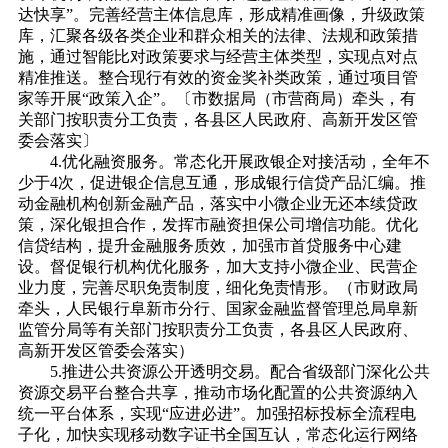
达快享”。完善经营主体信息库，形成精准画像，升级政策
库，汇聚各级各类企业和群众相关的法律、法规和政策措
施，通过智能比对政策要求与经营主体类型，实现点对点
精准推送。整合现行有效的资金奖补类政策，通过项目管
家等开展“政策入企”。〔市数据局（市营商局）牵头，有
关部门按职责分工负责，各县区人民政府、高新开发区管
委会落实〕
4.优化融资服务。常态化开展政银企对接活动，全年不
少于4次，促进银企信息互通，形成银行信贷产品汇编。推
动金融机构创新金融产品，落实中小微企业无还本续贷政
策，深化银担合作，发挥市融资担保公司增信功能。优化
信贷结构，提升金融服务质效，加强市首贷服务中心建
设。督促银行机构优化服务，加大支持小微企业、民营企
业力度，完善尽职免责制度，细化免责情形。（市财政局
牵头，人民银行阜新市分行、国家金融监督管理总局阜新
监管分局等有关部门按职责分工负责，各县区人民政府、
高新开发区管委会落实）
5.推进公共资源公开透明交易。配合省级部门深化公共
资源交易平台整合共享，推动市场化配置的公共资源纳入
统一平台体系，实现“应进必进”。加强招标投标全流程电
子化，加快实现移动数字证书全国互认，常态化运行网络