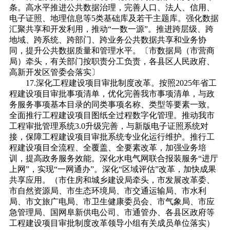
条。高水平推进公共数据治理，完善人口、法人、信用、
电子证照、地理信息等5类基础库及若干主题库。强化数据
汇聚共享和开发利用，推动“一数一源”。推进跨层级、跨
地域、跨系统、跨部门、跨业务公共数据共享和业务协
同，提升公共数据质量和管理水平。〔市数据局（市营商
局）牵头，有关部门按职责分工负责，各县区人民政府、
高新开发区管委会落实〕
17.深化工程建设项目审批制度改革。按照2025年省工
程建设项目审批事项清单，优化完善我市事项清单，与政
务服务事项基本目录的同类事项名称、类型等要素一致。
全面推行工程建设项目图纸全过程数字化管理。推动我市
工程审批管理系统3.0升级完善，与新版电子证照系统对
接，保障工程建设项目审批系统专业化运行维护。推行工
程建设项目全流程、全覆盖、全要素改革，加强业务培
训，提高政务服务效能。深化水电气网联合报装服务“进厅
上网”，实现“一网通办”。深化“区域评估”改革，加快成果
共享应用。（市住房和城乡建设局牵头，市发展改革委、
市自然资源局、市生态环境局、市交通运输局、市水利
局、市文旅广电局、市卫生健康委员会、市气象局、市应
急管理局、国网阜新供电公司、市通管办、各县区政府等
工程建设项目审批制度改革领导小组有关成员单位落实）