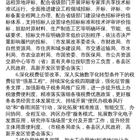
远程异地评标。配合省级部门开展评标专家库共享技术标
准试运行。全面推进建设工程领域招标、开标、评标、中
标备案全程网上办理。配合省级部门建设绿色招标评价指
标体系，支持招标人设置绿色招标标准和技术评审评价指
标，鼓励对原材料、生产制造工艺等明确环保、节能、低
碳要求。招标文件应明确异常低价识别程序，依法否决严
重影响履约的投标。〔市发展改革委牵头，市财政局、市
自然资源局、市住房和城乡建设局、市交通运输局、市水
利局、市农业农村局、市国资委、市医保局、市公共资源
交易中心等市（省）直有关单位按职责分工负责，各县区
人民政府、高新开发区管委会落实〕
6.深化税费征管改革。深入实施数字化转型条件下的税
费征管“强基工程”。持续深化金税四期建设，强化征管服
务支撑，加强新电子税务局推广应用，进一步提升线上办
税缴费便利度。精准落实落细各项税费优惠政策，更好服
务各类经营主体发展壮大。持续开展“便民办税春风行
动”和“春雨润苗”行动，深化拓展“精准推送、智能交互、办
问协同、全程互动、跨区办理”服务模式。拓展数字化电子
发票应用，研究停车场场景“支付及开票”工作，提升经营
主体用票便利度。（市税务局牵头，各县区人民政府、高
新开发区管委会落实）