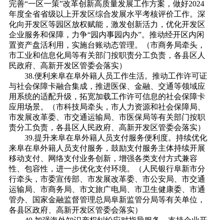
完善“一区一策”改革创新高质量发展工作方案，做好2024
年度全省省级以上开发区综合发展水平考核评价工作。深
化向开发区等园区放权赋能，激发创新活力，优化开发区
企业服务和保障，力争“园内事园内办”。推动经开区内闲
置资产盘活利用，实施台账动态管理。（市商务局牵头，
市工业和信息化局等有关部门按职责分工负责，各县区人
民政府、高新开发区管委会落实）
38.便利来阜在阜外籍人员工作生活。推动工作许可证
与社会保障卡融合集成，推进医保、金融、交通等领域应
用系统的适配升级，拓宽加载工作许可信息的社会保障卡
应用场景。（市科技局牵头，市人力资源和社会保障局、
市发展改革委、市交通运输局、市医保局等有关部门按职
责分工负责，各县区人民政府、高新开发区管委会落实）
39.提升来阜在阜外籍人员支付服务便利度。持续优化
来阜在阜外籍人员支付服务，鼓励支付服务主体持续开展
移动支付、网络支付业务创新，增强各类支付方式兼容
性、包容性，进一步优化支付环境。（人民银行阜新市分
行牵头，市委宣传部、市发展改革委、市公安局、市交通
运输局、市商务局、市文旅广电局、市卫生健康委、市通
管办、国家金融监督管理总局阜新监管分局等有关单位，
各县区政府、高新开发区管委会落实）