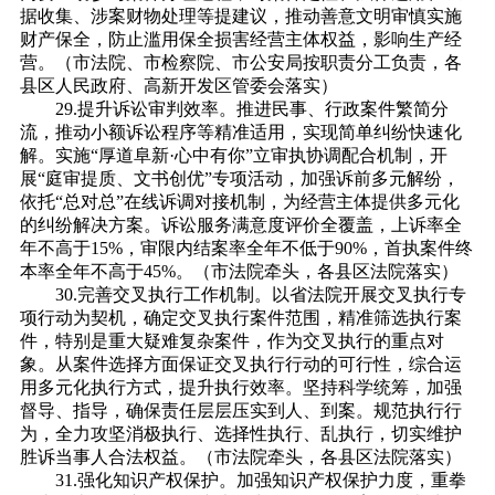
据收集、涉案财物处理等提建议，推动善意文明审慎实施
财产保全，防止滥用保全损害经营主体权益，影响生产经
营。（市法院、市检察院、市公安局按职责分工负责，各
县区人民政府、高新开发区管委会落实）
29.提升诉讼审判效率。推进民事、行政案件繁简分
流，推动小额诉讼程序等精准适用，实现简单纠纷快速化
解。实施“厚道阜新·心中有你”立审执协调配合机制，开
展“庭审提质、文书创优”专项活动，加强诉前多元解纷，
依托“总对总”在线诉调对接机制，为经营主体提供多元化
的纠纷解决方案。诉讼服务满意度评价全覆盖，上诉率全
年不高于15%，审限内结案率全年不低于90%，首执案件终
本率全年不高于45%。（市法院牵头，各县区法院落实）
30.完善交叉执行工作机制。以省法院开展交叉执行专
项行动为契机，确定交叉执行案件范围，精准筛选执行案
件，特别是重大疑难复杂案件，作为交叉执行的重点对
象。从案件选择方面保证交叉执行行动的可行性，综合运
用多元化执行方式，提升执行效率。坚持科学统筹，加强
督导、指导，确保责任层层压实到人、到案。规范执行行
为，全力攻坚消极执行、选择性执行、乱执行，切实维护
胜诉当事人合法权益。（市法院牵头，各县区法院落实）
31.强化知识产权保护。加强知识产权保护力度，重拳