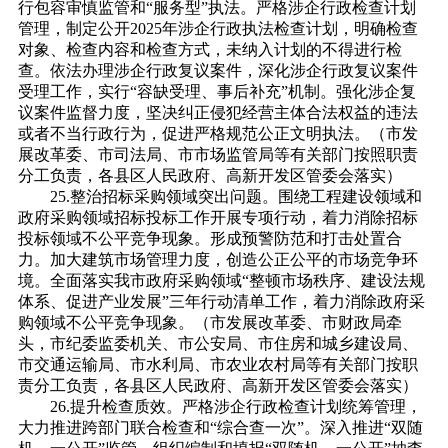
行包容审慎监管和“服务型”执法。严格涉企行政检查计划
管理，制定公开2025年涉企行政执法检查计划，明确检查
对象、检查内容和检查方式，未纳入计划的不得进行检
查。依法办理涉企行政复议案件，深化涉企行政复议案件
受理工作，实行“容缺受理、事后补充”机制。强化涉企复
议案件监督力度，坚决纠正侵犯经营主体合法权益的违法
或者不当行政行为，促进严格规范公正文明执法。（市发
展改革委、市司法局、市市场监管局等有关部门按照职责
分工负责，各县区人民政府、高新开发区管委会落实）
25.整治招标采购领域突出问题。围绕工程建设领域和
政府采购领域招标投标工作开展专项行动，着力消除招标
投标领域不公平竞争现象。形成预警防范和打击处置合
力。加大建筑市场管理力度，创造公正公平的市场竞争环
境。全面落实我市政府采购领域“整顿市场秩序、建设法规
体系、促进产业发展”三年行动清单工作，着力消除政府采
购领域不公平竞争现象。（市发展改革委、市财政局牵
头，市纪委监委机关、市公安局、市住房和城乡建设局、
市交通运输局、市水利局、市农业农村局等有关部门按职
责分工负责，各县区人民政府、高新开发区管委会落实）
26.提升检查质效。严格涉企行政检查计划统筹管理，
大力推进跨部门联合检查和“综合查一次”。深入推进“双随