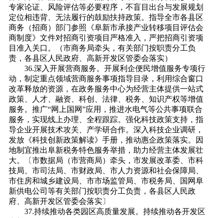
专家论证、风险评估等必要程序，不盲目出台与发展规划
定位相违背、无法履行的鼓励扶持政策。指导全市各县区
商务（招商）部门参照《阜新市承接产业转移项目评估会
商制度》文件对招商引资项目严格准入，严把招商引资项
目准入关口。（市商务局牵头，有关部门按职责分工负
责，各县区人民政府、高新开发区管委会落实）
36.深入开展营商服务。开展利企便民增值服务专项行
动，制定重点领域营商服务事项指导目录，利用综合窗口
改革释放的资源，在政务服务中心为经营主体提供一站式
政策、人才、融资、科创、法律、税务、知识产权等增值
服务。推广“网上国网”应用，推进水电气等公共事项联合
服务，实现线上办理、全程跟踪。强化科技政策支持，指
导企业开展技术攻关、产学研合作。深入科技企业调研，
发放《科技创新政策解读》手册，推动惠企政策落实。因
地制宜推出阜新税务特色服务举措，助力经营主体发展壮
大。〔市数据局（市营商局）牵头，市发展改革委、市科
技局、市司法局、市财政局、市人力资源和社会保障局、
市住房和城乡建设局、市市场监管局、市税务局、国网阜
新供电公司等有关部门按职责分工负责，各县区人民政
府、高新开发区管委会落实〕
37.持续推动各类园区高质量发展。持续推动各开发区