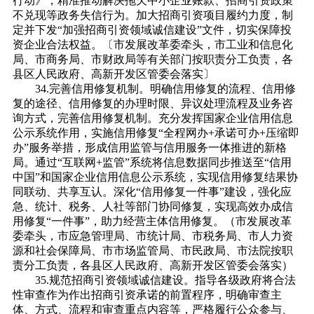
行动》，精准推动解决拖欠中小企业账款、招商引资政策
不兑现等政务失信行为。加大招商引资项目履约力度，制
定并下发“加强招商引资领域诚信建设”文件，切实保障投
资企业合法权益。〔市发展改革委牵头，市工业和信息化
局、市商务局、市财政局等有关部门按职责分工负责，各
县区人民政府、高新开发区管委会落实〕
34.完善信用修复机制。明确信用修复的流程、信用修
复的途径、信用修复的办理时限、异议处理流程及业务咨
询方式，完善信用修复机制。充分发挥国家企业信用信息
公示系统作用，实施信用修复“全程网办+承诺可办+压缩即
办”服务举措，形成信用监管与信用服务一体推进的新格
局。通过“互联网+监管”系统将信息数据同步推送至“信用
中国”和国家企业信用信息公示系统，实现信用修复结果协
同联动、共享互认。深化“信用修复一件事”建设，强化应
急、统计、税务、人社等部门协同修复，实现高效办成信
用修复“一件事”，助力经营主体信用修复。（市发展改革
委牵头，市应急管理局、市统计局、市税务局、市人力资
源和社会保障局、市市场监管局、市民政局、市法院按职
责分工负责，各县区人民政府、高新开发区管委会落实）
35.规范招商引资领域诚信建设。指导各级政府将合法
性审查作为作出招商引资承诺的前置程序，明确审查主
体、方式、流程和审查重点内容等，严格履行公众参与、