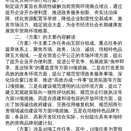
年优化营商环境行动方案》。
制定该方案旨在系统性破解当前营商环境痛点堵点，通过
提升企业开办便利度、推进政务服务创新、夯实法治保
障、优化资源配置等举措，降低企业制度性交易成本、激
发市场活力、稳定就业大盘，为全市经济社会长期健康发
展筑牢营商环境根基。
二、《方案》的主要内容解读
《方案》中主要工作任务由五部分组成。重点任务的
篇章体系上，聚焦市场、政务、法治、诚信、培植特色品
牌五大领域。一是在营造公平公正的市场环境方面，提出
了提升企业开办便利度、促进公平竞争、拓展政策“免申即
享、直达快享”的覆盖度等方面10项措施。二是在打造更加
高效的政务环境方面，提出了规范管理政务服务事项、深
化综合窗口改革、推进“高效办成一件事”提质拓面等方面
12项措施。三是在建设规范透明的法治环境方面，提出了
建立宏观政策取向一致性评估机制、规范涉企行政执法等
方面10项措施。四是在搭建和谐包容的开放环境方面，提
出了加强诚信政府建设、完善信用修复机制、规范招商引
资领域诚信建设等方面9项措施。五是在培植特色品牌方
面，各县区、高新开发区结合实际，分别提出具有本地特
色的营商品牌创建计划。
《方案》涉及49项工作任务。其中，10项任务为贯彻