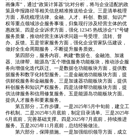
画像库”，通过“政策计算器”比对分析，将与企业适配的政
策及申报路径等相关信息精准推送给企业。三是清单梳理
方面，系统梳理法律、金融、人才、科创、数据、知识产
权等重点领域涉企服务事项，归集现行涉及经营主体的优
惠政策。四是企业诉求方面，强化 12345 热线涉企“1”号键
服务质量，推动经营主体诉求问题一号受理、流转、督
办、反馈。五是管家服务方面，强化企业管家队伍建设，
做好全生命周期服务，不断提升服务质效。
第四部分，服务内容。构建“数据仓、金融池、加速
器、法律帮、能源岛”五个增值服务功能板块，推动涉企服
务向增值化迭代跃迁。一是数据仓功能板块方面，提供数
据服务和数字化转型服务。二是金融池功能板块方面，提
供财税服务和金融服务。三是加速器功能板块方面，提供
科创服务和知识产权服务。四是法律帮功能板块方面，提
供法律服务和信用修复服务。五是能源岛功能板块方面。
提供人才服务和要素服务。
第五部分，工作步骤。一是2025年5月中旬前，建立工
作机制。二是2025年5月底前，制定目录清单。三是2025年
6月底前，完善基础支撑。四是2025年7月底前，持续推进
服务。五是2025年11月底前，总结经验做法。
第六部分，保障措施。一是加强组织领导方面，成立