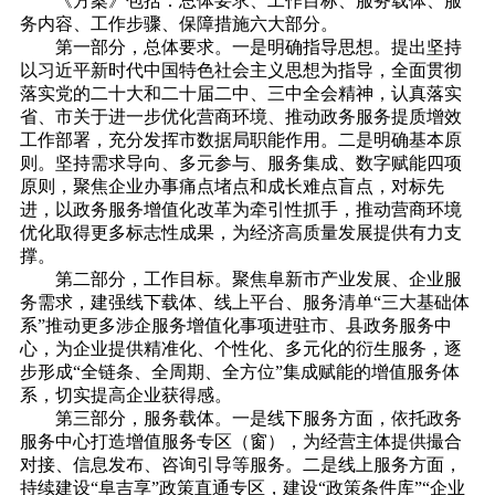
《方案》包括：总体要求、工作目标、服务载体、服
务内容、工作步骤、保障措施六大部分。
第一部分，总体要求。一是明确指导思想。提出坚持
以习近平新时代中国特色社会主义思想为指导，全面贯彻
落实党的二十大和二十届二中、三中全会精神，认真落实
省、市关于进一步优化营商环境、推动政务服务提质增效
工作部署，充分发挥市数据局职能作用。二是明确基本原
则。坚持需求导向、多元参与、服务集成、数字赋能四项
原则，聚焦企业办事痛点堵点和成长难点盲点，对标先
进，以政务服务增值化改革为牵引性抓手，推动营商环境
优化取得更多标志性成果，为经济高质量发展提供有力支
撑。
第二部分，工作目标。聚焦阜新市产业发展、企业服
务需求，建强线下载体、线上平台、服务清单“三大基础体
系”推动更多涉企服务增值化事项进驻市、县政务服务中
心，为企业提供精准化、个性化、多元化的衍生服务，逐
步形成“全链条、全周期、全方位”集成赋能的增值服务体
系，切实提高企业获得感。
第三部分，服务载体。一是线下服务方面，依托政务
服务中心打造增值服务专区（窗），为经营主体提供撮合
对接、信息发布、咨询引导等服务。二是线上服务方面，
持续建设“阜吉享”政策直通专区，建设“政策条件库”“企业