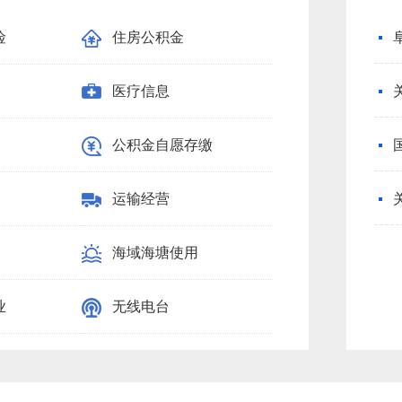
险
住房公积金
义务教育
医疗信息
饲料生产
公积金自愿存缴
渔业船舶人员
运输经营
石油天然气
海域海塘使用
国家教育考试
业
无线电台
基金会