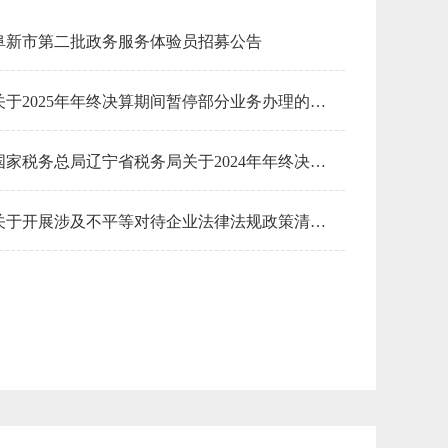
阜新市第二批政务服务体验员招募公告
安全生产管理
中外合作办学
城市建设
关于2025年年终决算期间暂停部分业务办理的通告
食盐批发
教育资助
国家税务总局辽宁省税务局关于2024年年终决算期间暂停部分业务办理的通告
放射性同位素
律师法律
关于开展涉及不平等对待企业法律法规政策清理工作的公告
生态违规
固定资产投资
医师资格证书
放射诊疗
技能鉴定