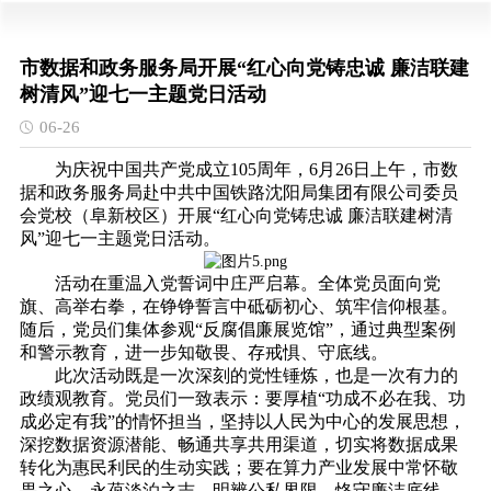
市数据和政务服务局开展“红心向党铸忠诚 廉洁联建
树清风”迎七一主题党日活动
06-26
为庆祝中国共产党成立105周年，6月26日上午，市数
据和政务服务局赴中共中国铁路沈阳局集团有限公司委员
会党校（阜新校区）开展“红心向党铸忠诚 廉洁联建树清
风”迎七一主题党日活动。
活动在重温入党誓词中庄严启幕。全体党员面向党
旗、高举右拳，在铮铮誓言中砥砺初心、筑牢信仰根基。
随后，党员们集体参观“反腐倡廉展览馆”，通过典型案例
和警示教育，进一步知敬畏、存戒惧、守底线。
此次活动既是一次深刻的党性锤炼，也是一次有力的
政绩观教育。党员们一致表示：要厚植“功成不必在我、功
成必定有我”的情怀担当，坚持以人民为中心的发展思想，
深挖数据资源潜能、畅通共享共用渠道，切实将数据成果
转化为惠民利民的生动实践；要在算力产业发展中常怀敬
畏之心、永葆淡泊之志，明辨公私界限、恪守廉洁底线，