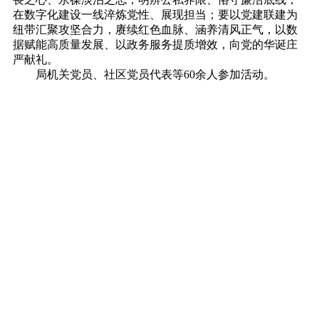
在数字化建设一线淬炼党性、展现担当；要以党建联建为
纽带汇聚攻坚合力，赓续红色血脉、涵养清风正气，以数
据赋能高质量发展、以政务服务提质增效，向党的华诞庄
严献礼。
局机关党员、社区党员代表等60余人参加活动。