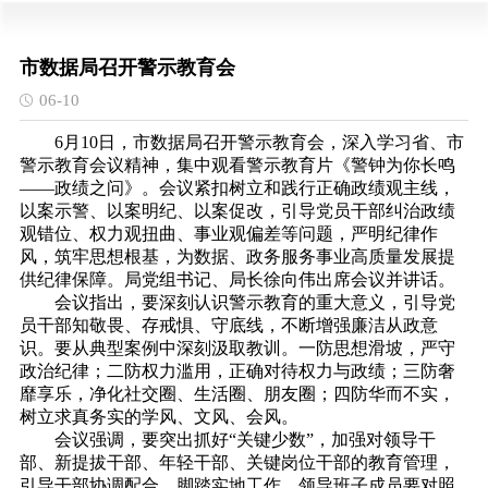
市数据局召开警示教育会
06-10
6月10日，市数据局召开警示教育会，深入学习省、市
警示教育会议精神，集中观看警示教育片《警钟为你长鸣
——政绩之问》。会议紧扣树立和践行正确政绩观主线，
以案示警、以案明纪、以案促改，引导党员干部纠治政绩
观错位、权力观扭曲、事业观偏差等问题，严明纪律作
风，筑牢思想根基，为数据、政务服务事业高质量发展提
供纪律保障。局党组书记、局长徐向伟出席会议并讲话。
会议指出，要深刻认识警示教育的重大意义，引导党
员干部知敬畏、存戒惧、守底线，不断增强廉洁从政意
识。要从典型案例中深刻汲取教训。一防思想滑坡，严守
政治纪律；二防权力滥用，正确对待权力与政绩；三防奢
靡享乐，净化社交圈、生活圈、朋友圈；四防华而不实，
树立求真务实的学风、文风、会风。
会议强调，要突出抓好“关键少数”，加强对领导干
部、新提拔干部、年轻干部、关键岗位干部的教育管理，
引导干部协调配合、脚踏实地工作。领导班子成员要对照