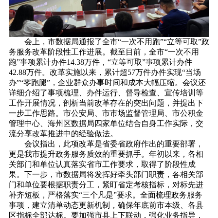
会上，市数据局通报了全市“一次不用跑”“立等可取”政
务服务改革阶段性工作进展。截至目前，全市“一次不用
跑”事项累计办件14.38万件，“立等可取”事项累计办件
42.88万件。改革实施以来，累计超57万件办件实现“当场
办”“零跑腿”，企业群众办事时间和成本大幅压缩。会议还
详细介绍了事项梳理、办件运行、督导检查、宣传培训等
工作开展情况，剖析当前改革存在的突出问题，并提出下
一步工作思路。市公安局、市市场监督管理局、市公积金
管理中心、海州区数据局四家单位结合自身工作实际，交
流分享改革推进中的经验做法。
会议指出，此项改革是省委省政府作出的重要部署，
更是我市提升政务服务质效的重要抓手。年初以来，各相
关部门和单位认真落实省市工作要求，取得了阶段性成
果。下一步，市数据局将发挥好牵头部门职责，各相关部
门和单位要根据职责分工，紧盯省定考核指标，对标先进
补齐短板，严格落实“三个凡是”要求。全面梳理政务服务
事项，建立清单动态更新机制，确保年底前市本级、各县
区指标全部达标。要加强市县上下联动，强化业务指导，