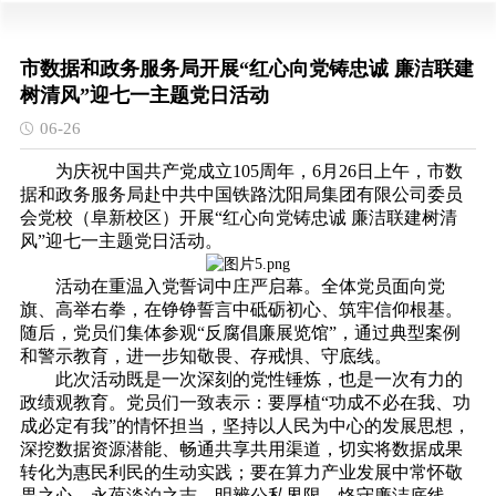
市数据和政务服务局开展“红心向党铸忠诚 廉洁联建
树清风”迎七一主题党日活动
06-26
为庆祝中国共产党成立105周年，6月26日上午，市数
据和政务服务局赴中共中国铁路沈阳局集团有限公司委员
会党校（阜新校区）开展“红心向党铸忠诚 廉洁联建树清
风”迎七一主题党日活动。
活动在重温入党誓词中庄严启幕。全体党员面向党
旗、高举右拳，在铮铮誓言中砥砺初心、筑牢信仰根基。
随后，党员们集体参观“反腐倡廉展览馆”，通过典型案例
和警示教育，进一步知敬畏、存戒惧、守底线。
此次活动既是一次深刻的党性锤炼，也是一次有力的
政绩观教育。党员们一致表示：要厚植“功成不必在我、功
成必定有我”的情怀担当，坚持以人民为中心的发展思想，
深挖数据资源潜能、畅通共享共用渠道，切实将数据成果
转化为惠民利民的生动实践；要在算力产业发展中常怀敬
畏之心、永葆淡泊之志，明辨公私界限、恪守廉洁底线，