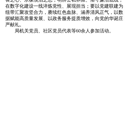
在数字化建设一线淬炼党性、展现担当；要以党建联建为
纽带汇聚攻坚合力，赓续红色血脉、涵养清风正气，以数
据赋能高质量发展、以政务服务提质增效，向党的华诞庄
严献礼。
局机关党员、社区党员代表等60余人参加活动。