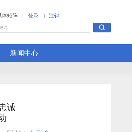
媒体矩阵
登录
注销
|
|
新闻中心
忠诚
动
文字大小：
大
中
小