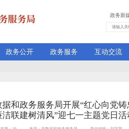
政务新
政务公开
政务服务
互动交流
数据和政务服务局开展“红心向党铸
廉洁联建树清风”迎七一主题党日活
览量：39
来源：市数据和政务服务局
责任编辑：刘宇慧