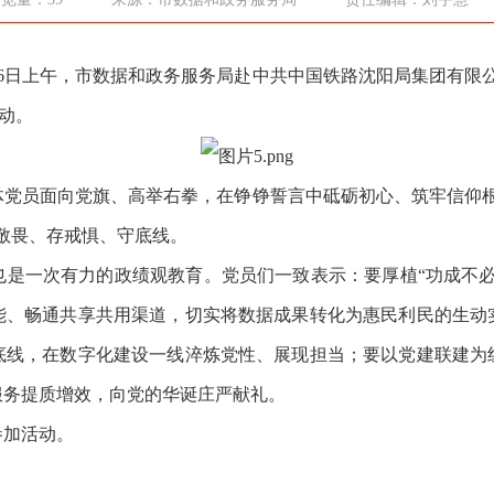
6日上午，市数据和政务服务局赴中共中国铁路沈阳局集团有限
动。
员面向党旗、高举右拳，在铮铮誓言中砥砺初心、筑牢信仰根
敬畏、存戒惧、守底线。
一次有力的政绩观教育。党员们一致表示：要厚植“功成不必
能、畅通共享共用渠道，切实将数据成果转化为惠民利民的生动
底线，在数字化建设一线淬炼党性、展现担当；要以党建联建为
服务提质增效，向党的华诞庄严献礼。
参加活动。